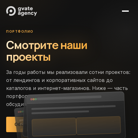
Услуги
ПОРТФОЛИО
Смотрите наши
Кейсы
Создание сайтов
Журнал
проекты
SEO-продвижение
Партнерам
Сопровождение сайтов
За годы работы мы реализовали сотни проектов:
Контакты
IT-поддержка
от лендингов и корпоративных сайтов до
каталогов и интернет-магазинов. Ниже — часть
портфолио; полный список и детали можно
Обсудить проект
обсудить при запросе.
+7 (921) 313-11-64
Обсудить проект
К работам
mail@gvate-agency.ru