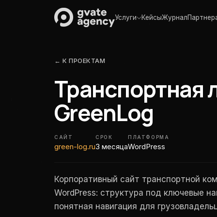
Услуги
Кейсы
Журнал
Партнер
← К ПРОЕКТАМ
Транспортная 
GreenLog
САЙТ
СРОК
ПЛАТФОРМА
green-log.ru
3 месяца
WordPress
Корпоративный сайт транспортной ком
WordPress: структура под ключевые на
понятная навигация для грузовладельц