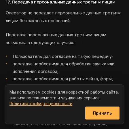
17. Передача персональных данных третьим лицам
Оператор не передает персональные данные третьим
лицам без законных оснований.
Передача персональных данных третьим лицам
возможна в следующих случаях:
Пользователь дал согласие на такую передачу;
передача необходима для обработки заявки или
исполнения договора;
передача необходима для работы сайта, форм,
CRM, онлайн-чата, аналитики или иных технических
Мы используем cookies для корректной работы сайта,
сервисов;
анализа посещаемости и улучшения сервиса.
передача требуется по закону, запросу суда,
Политика конфиденциальности
уполномоченного государственного органа или в
Принять
иных случаях, предусмотренных
законодательством Российской Федерации;