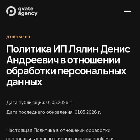
Услуги
ДОКУМЕНТ
Кейсы
Политика ИП Лялин Денис
Создание сайтов
Журнал
SEO-продвижение
Андреевич в отношении
Партнерам
Сопровождение сайтов
обработки персональных
Контакты
IT-поддержка
данных
Обсудить проект
Дата публикации: 01.05.2026 г.
+7 (921) 313-11-64
Дата последнего обновления: 01.05.2026 г.
mail@gvate-agency.ru
Настоящая Политика в отношении обработки
персональных данных, использования cookies и