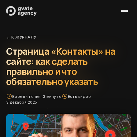
Услуги
← К ЖУРНАЛУ
Кейсы
Создание сайтов
Страница «Контакты» на
Журнал
SEO-продвижение
сайте: как сделать
Партнерам
Сопровождение сайтов
правильно и что
Контакты
IT-поддержка
обязательно указать
Обсудить проект
Время чтения: 3 минуты
Есть видео
3 декабря 2025
+7 (921) 313-11-64
mail@gvate-agency.ru