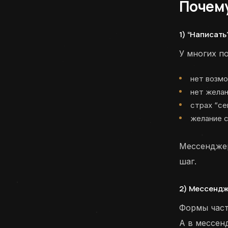
Почем
1) “Написать
У многих п
нет возмо
нет желан
страх “се
желание с
Мессенджер
шаг.
2) Мессендж
Формы част
А в мессен