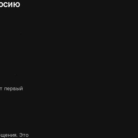
рсию
ет первый
бщения. Это