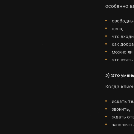
особенно в
свободны
цена,
что входи
как добра
можно ли 
что взять
3) Это умен
Когда клиен
искать те
звонить,
ждать от
заполнять