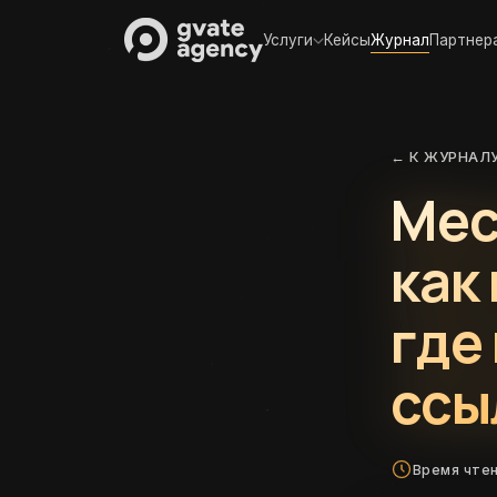
Услуги
Кейсы
Журнал
Партнер
← К ЖУРНАЛ
Мес
как
где
ссы
Время чтен