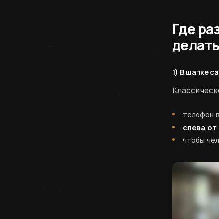
Где ра
делать
1) В шапке 
Классическ
телефон в
слева от
чтобы чел