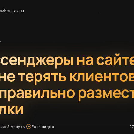
ам
Контакты
У
сенджеры на сайт
 не терять клиентов
 правильно размес
лки
ия: 3 минуты
Есть видео
27