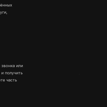
нённых
уги,
я звонка или
 и получить
ете часть