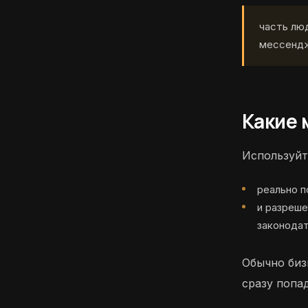
часть люд
мессендж
Какие 
Используйт
реально п
и разреше
законодат
Обычно биз
сразу попад