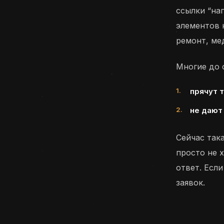
ссылки “на
элементов к
ремонт, ме
Многие до 
прячут 
не дают
Сейчас така
просто не 
ответ. Есл
заявок.