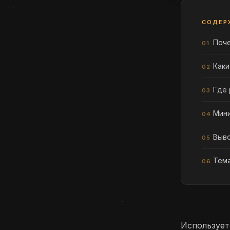
СОДЕР
Поч
Каки
Где 
Мини
Выв
Тем
Использует