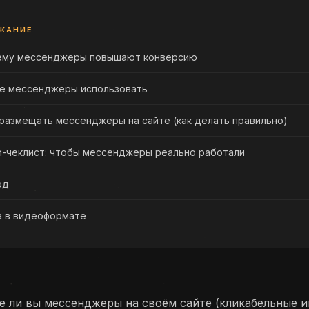
ЖАНИЕ
ему мессенджеры повышают конверсию
е мессенджеры использовать
размещать мессенджеры на сайте (как делать правильно)
-чеклист: чтобы мессенджеры реально работали
од
а в видеоформате
е ли вы мессенджеры на своём сайте (кликабельные и