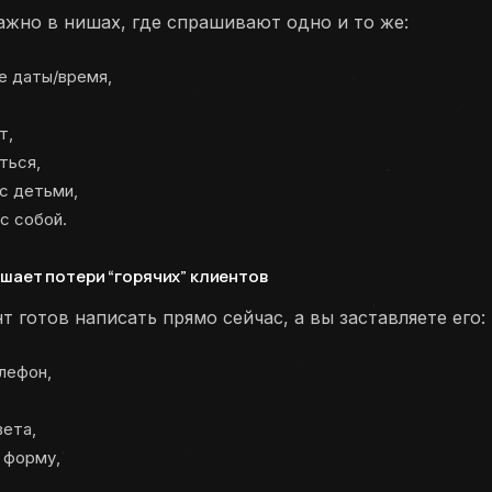
ажно в нишах, где спрашивают одно и то же:
е даты/время,
т,
ться,
с детьми,
 с собой.
ьшает потери “горячих” клиентов
т готов написать прямо сейчас, а вы заставляете его:
лефон,
вета,
 форму,