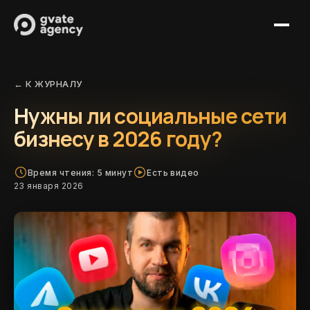
Услуги
← К ЖУРНАЛУ
Кейсы
Создание сайтов
Нужны ли социальные сети
Журнал
SEO-продвижение
бизнесу в 2026 году?
Партнерам
Сопровождение сайтов
Контакты
IT-поддержка
Время чтения: 5 минут
Есть видео
23 января 2026
Обсудить проект
+7 (921) 313-11-64
mail@gvate-agency.ru