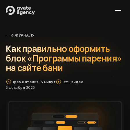
Услуги
← К ЖУРНАЛУ
Кейсы
Создание сайтов
Как правильно оформить
Журнал
SEO-продвижение
блок «Программы парения»
Партнерам
Сопровождение сайтов
на сайте бани
Контакты
IT-поддержка
Время чтения: 5 минут
Есть видео
5 декабря 2025
Обсудить проект
+7 (921) 313-11-64
mail@gvate-agency.ru